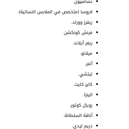
تشامبيون.
لاروسا (متخصص في الملابس النسائية).
ريفرز وورلد.
فرنش كونكشن.
ريفر آيلاند.
ميلانو.
آغنر.
ليتشي.
كاير كايت.
الينزا.
رويال كوتور.
أناقة السلطانة.
دريم ليدي.