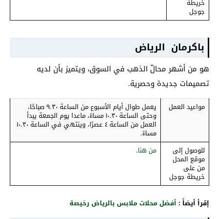
خريطة
جوجل
باكرمان الرياض
هو من أشهر محالّ الذهب في السوق، ويتميز بأن لديه
تصميمات جديدة وحصرية.
مواعيد العمل
يعمل طوال أيام الأسبوع من الساعة ٩.٣٠ صباحًا،
وحتى الساعة ١٠.٣٠ مساءً، ماعدا يوم الجمعة يبدأ
العمل من الساعة ٤ عصرًا، وينتهي في الساعة ١٠.٣٠
مساءً.
للوصول إلى
من هنا
.
موقع المحل
من على
خريطة جوجل
إقرأ أيضاً :
أفضل محلات ملابس بالرياض رخيصة