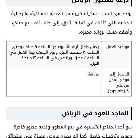
درعه للعطور الرياض
يوجد في المحل تشكيلة كبيرة من العطور النسائية، والرجالية
الجذابة التي تأتيك في تغليف أنيق، إلى جانب أنه يبيع مباخر،
وأطقم مسك بروائح مميزة.
مواعيد العمل
يعمل طوال أيام الأسبوع من الساعة ٩ صباحًا، وحتى
الساعة ١٢ منتصف الليل، ويوم الجمعة يبدأ العمل في
الساعة ٤ عصرًا، وينتهي في الساعة ١٢ منتصف
الليل.
للوصول إلى
من هنا
.
موقع المحل
من على
خريطة جوجل
الماجد للعود في الرياض
هو أحد المتاجر الشهيرة في بيع العطور، ولديه عطور فاخرة،
وعود، وتركيبات خاصة، كما إنه يطرح عروض مميزة على منتجاته.