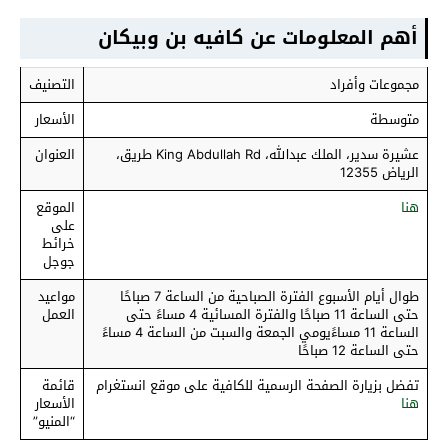
أهم المعلومات عن كافيه بن وبيكان
مجموعات وأفراد
التصنيف
متوسطة
الأسعار
عشيرة سدير، الملك عبدالله، King Abdullah Rd طريق،
العنوان
الرياض 12355
هنا
الموقع
على
خرائط
جوجل
طوال أيام الأسبوع الفترة الصباحية من الساعة 7 صباحًا
مواعيد
حتى الساعة 11 صباحًا والفترة المسائية 4 مساءً حتى
العمل
الساعة 11 مساءًيومي الجمعة والسبت من الساعة 4 مساءً
حتى الساعة 12 صباحًا
تفضل بزيارة الصفحة الرسمية للكافية على موقع انستغرام
قائمة
هنا
الأسعار
“المنيو”