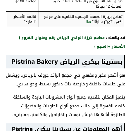
طوال أيام الأسبوع من الساعة 7 صباحًا حتى
مواعيد العمل
الساعة 12 صباحًا
تفضل بزيارة الصفحة الرسمية للكافية على موقع
قائمة الأسعار
اكس “تويتر سابقًا”
هنا
“المنيو”
قد يهمك :
مطعم كرزة الوادي الرياض رقم وعنوان الفروع (
الأسعار +المنيو )
بسترينا بيكري الرياض Pistrina Bakery
هو أشهر مخبر ومقهي في مجمع الرائد جروف بالرياض، ويشمل
على جلسات داخلية وخارجية ذات ديكور بسيط، وجو هادي.
يتميز المكان بتقديم جميع أنواع المشروبات الباردة والساخنة
خاصة القهوة إلى جانب جميع أنواع الحلويات والمخبوزات
الطازجة أشهرها فرنش توست بالكاراميل والكاستر، ومليفيه.
أهم المعلومات عن بسترينا بيكري Pistrina