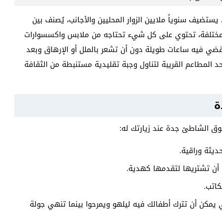
ضيف سنوياً ملايين الزوار المحليين والأجانب، يُصنف بين
ر من 400 محل يضم براندات مختلفة، تحتوي على كل شيء تحتاجه من ملابس واكسسوارات
ضي فيه ساعات طويلة دون أن تشعر بالملل أو الإرهاق وبعد
د المطاعم القريبة لتناول وجبة تقليدية مستنبطة من الثقافة
ة
ق الشاطئ جدة عند زيارتك له:
يثة وراقية.
أن تشتريها لتقدمها كهدية.
كاتب.
مكن أن تترك أطفالك فيه ليلهو ويمرحوا بينما تنهي جولة