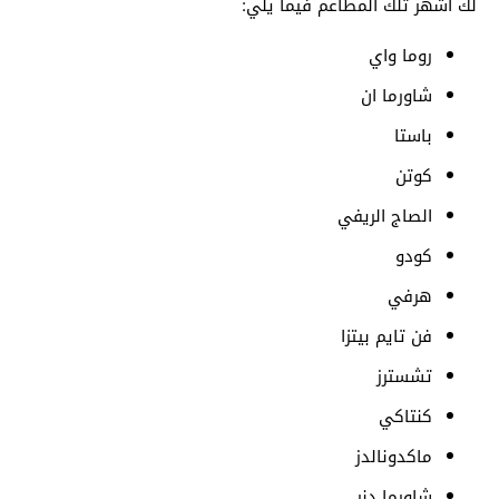
لك أشهر تلك المطاعم فيما يلي:
روما واي
شاورما ان
باستا
كوتن
الصاج الريفي
كودو
هرفي
فن تايم بيتزا
تشسترز
كنتاكي
ماكدونالدز
شاورما دنر