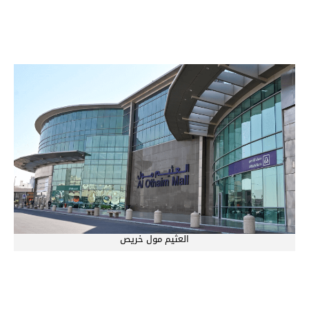
العثيم مول خريص