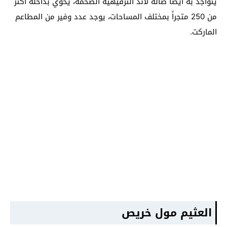
يتواجد به أيضًا صالة لاند الترفيهية الضخمة، يحوي بداخله أكثر
من 250 متجراً بمختلف المساحات، يوجد عدد وفير من المطاعم
الماركت.
العثيم مول خريص