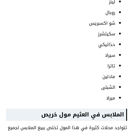
لينز
روبال
شو اكسبريس
سكيتشرز
حذائيكي
سيرلا
تاترا
مادلين
الشبلى
ميرلا
الملابس
في العثيم مول خريص
تتواجد محلات كثيرة في هذا المول تختص ببيع الملابس لجميع