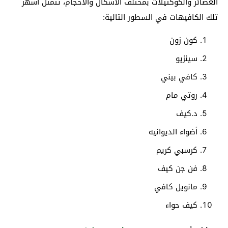
العصائر والكوكتيلات بمختلف الأشكال والأحجام، تتمثل أشهر
تلك الكافيهات في السطور التالية:
كون زون
سينزيو
كافي بيني
روتي مام
د.كيف
أضواء الديوانيه
كرسبي كريم
فن جن كيف
مانويل كافي
كيف حواء