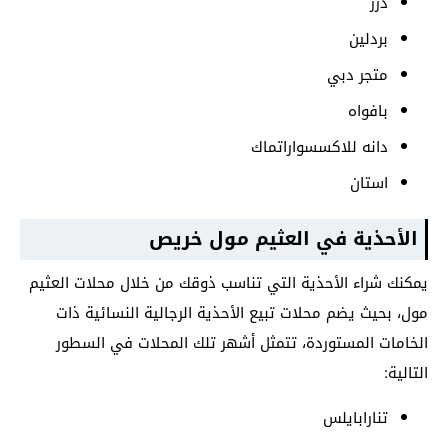
درر
بردلين
متجر دبي
بافواه
دانه للاكسسواراتماك
استان
الأحذية
في العثيم مول خريص
يمكنك شراء الأحذية التي تناسب ذوقك من خلال محلات العثيم
مول، بحيث يضم محلات تبيع الأحذية الرجالية النسائية ذات
الخامات المستوردة، تتمثل أشهر تلك المحلات في السطور
التالية:
تنارابايلس