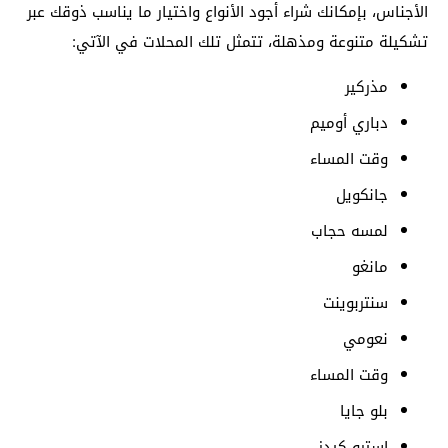
الأجناس، بإمكانك شراء أجود الأنواع واختيار ما يناسب ذوقك عبر
تشكيلة متنوعة ومذهلة، تتمثل تلك المحلات في الآتي:
مذركير
دباري أوميم
وقت المساء
جانكويل
لمسه حجاب
مانغو
سنتربوينت
نعومي
وقت المساء
بلو جايا
استرو كيدز