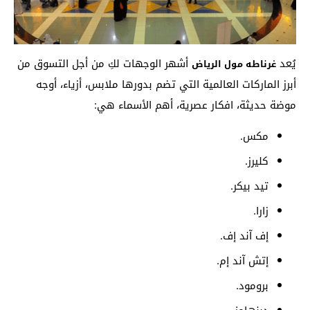
يُعد
أشهر الوجهات لكِ من أجل التسوق من
غرناطه مول الرياض
أبرز الماركات العالمية التي تضم بدورها ملابس، أزياء، أوجه
موضة حديثة، افكار عصرية، أهم الأسماء هي:
مكس.
كليرز.
تيد بيكر.
زارا.
إف آند إف.
إتش آند إم.
برومود.