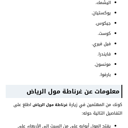
اليشمك.
يوكستيان.
جيكوس.
كوست.
فيل فيري.
فايندرا.
مونسون.
بارفوا.
معلومات عن غرناطة مول الرياض
كونك من المهتمين في زيارة
اطلع على
غرناطة مول الرياض
التفاصيل التالية حوله:
يفتح المول أبوابه على من السبت إلى الأربعاء، على