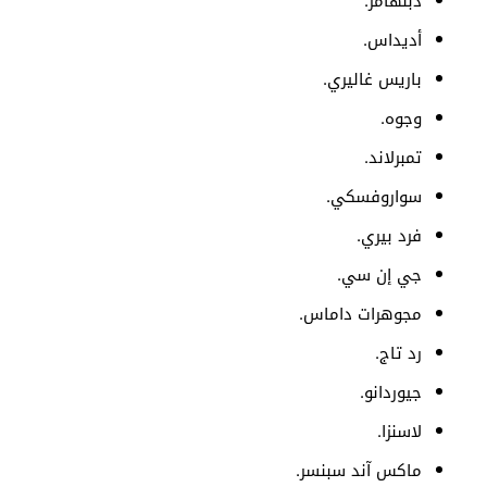
دبنهامز.
أديداس.
باريس غاليري.
وجوه.
تمبرلاند.
سواروفسكي.
فرد بيري.
جي إن سي.
مجوهرات داماس.
رد تاج.
جيوردانو.
لاسنزا.
ماكس آند سبنسر.