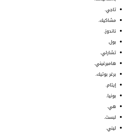
تاجي.
مشاكيك.
ناندوز.
بول.
تشارلي.
هامبرغيني.
برغر بوتيك.
إيتام.
بونيا.
هي.
لبست.
ليني.