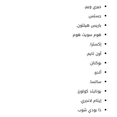
جيري ويبر.
جستس.
باريس هيلتون.
هوم سويت هوم.
إكسترا.
أون تايم.
بوكنان.
ألدو.
سالسا.
يونايتد كولورز.
إيتام لانجري.
ذا بودي شوب.