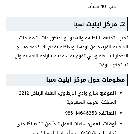
حتى 10 مساًء.
2. مركز ايليت سبا
تميز بـ تمتعه بالنظافة والهدوء والديكور ذات التصميمات
الداخلية الفريدة من نوعها، وبداخله يقدم لك خدمة مساج
الأحجار الساخنة وهي تقوم بمساعدتك بالراحة النفسية وأن
تستمتع بالوقت.
معلومات حول مركز ايليت سبا
الموقع:
شارع وادي الارطاوي، العليا، الرياض 12212،
المملكة العربية السعودية.
الهاتف:
أوقات العمل:
ساعات العمل تبدأ من 12 صباحًا حتى
تمام الساعة 10:30 مساًء طوال أيام الأسبوع.