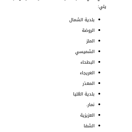
يلي:
بلدية الشمال
الروضة
الملز
الشميسي
البطحاء
العريجاء
المعذر
بلدية العُليا
نمار.
العزيزية
الشفا