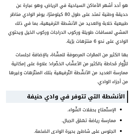
هو أحد أشهر الأماكن السياحية في الرياض، وهو عبارة عن
حديقة وطنية تمتد على طول 80 كيلومترًا، يوفر الوادي مناظر
طبيعية خلابة والعديد من الأنشطة الترفيهية، بما في ذلك
المشي لمسافات طويلة وركوب الدراجات وركوب الخيل ويحتوي
الوادي على نحو 6 منتزهات برّية.
بها الكثير من الممّرات المرصوفة للمشّاة، بالإضافة لجلسات
للزُّوار مُحاطة بالكثير من الأعشّاب الخضّراء؛ علاوة على إمكانية
ممارسة العديد من الأنشّطة التّرفيهية بتلك المنتّزهات وغيرها
من أجزاء الوادي.
الأنشطة التي تتوفر في وادي حنيفة
الإستّمتاع بحفلات الشّواء.
ممارسة رياضة تسّلق الجبال.
الجلوس على شاطئ بحيرة الوادي الضخمة.