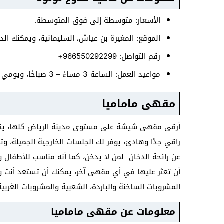
الأسعار: متوسطة إلى فوق المتوسطة.
الموقع: المغيرة بن عياش، السليمانية، ويمكنك 
رقم التواصل: 966550292299+
مواعيد العمل: الساعة 3 مساءً – 3 صباحًا، ويومي الخميس والجمعة من الساعة 4 عصرًا حتى الرابعة صباحًا.
مقهى ماماميا
أرقى مقهى شيشة على مستوى مدينة الرياض كلها، يقدم 
راقي جدًا وهادئ، يوفر لك الجلسات الخارجية الجميلة، وت
عن رائحة الدخان لمن لا يدخن، كما أنه مناسب للأطفال
أن تعثر عليها في أي مقهى آخر، يمكنك أن تستعد أنت وأ
المشروبات الساخنة والباردة، الشعبية والمشروبات الغربي
معلومات عن مقهى ماماميا