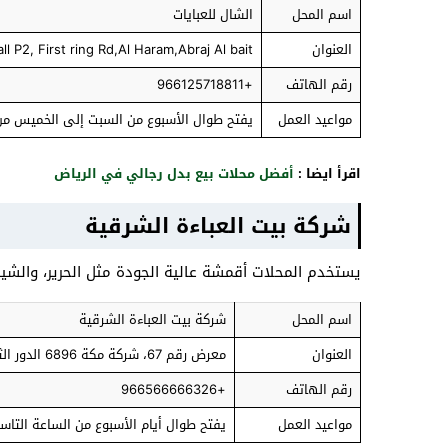
اسم المحل
الشال للعبايات
العنوان
Mall P2, First ring Rd,Al Haram,Abraj Al bait, مكة 24231، المملكة العربية السع
رقم الهاتف
+966125718811
مواعيد العمل
يفتح طوال الأسبوع من السبت إلى الخميس من ا
اقرأ ايضا :
أفضل محلات بيع بدل رجالي في الرياض
شركة بيت العباءة الشرقية
يستخدم المحلات أقمشة عالية الجودة مثل الحرير، والشيف
اسم المحل
شركة بيت العباءة الشرقية
العنوان
معرض رقم 67، شركة مكة 6896 الدور الثاني، مكة 24231، المملكة العربية السعودية
رقم الهاتف
+966566666326
مواعيد العمل
يفتح طوال أيام الأسبوع من الساعة التاسعة