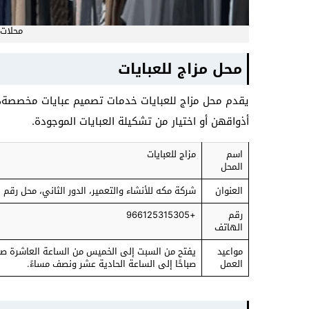
محلات 
محل مزاج للعبايات
يقدم محل مزاج للعبايات خدمات تصميم عبايات مخصصة، حي
أذواقهن أو اختيار من تشكيلة العبايات الموجودة.
اسم
مزاج للعبايات
المحل
العنوان
شركة مكه للأنشاء والتعمير، الدور الثاني، محل رقم 135، مكة المكرمة – شارع ابراهيم الخليل، مكة المملكة العربية السعودية
رقم
+966125315305
الهاتف
مواعيد
يفتح من السبت إلى الخميس من الساعة العاشرة صباح
العمل
صباحًا إلى الساعة الحادية عشر ونصف مساءً.