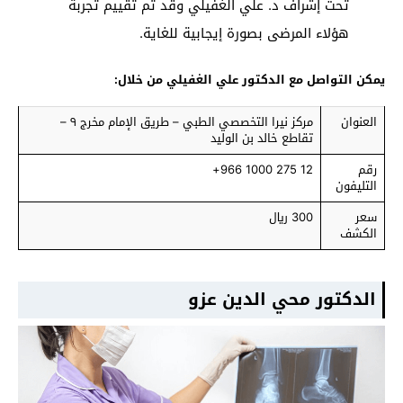
تحت إشراف د. علي الغفيلي وقد تم تقييم تجربة
هؤلاء المرضى بصورة إيجابية للغاية.
يمكن التواصل مع الدكتور علي الغفيلي من خلال:
العنوان
مركز نيرا التخصصي الطبي – طريق الإمام مخرج ٩ –
تقاطع خالد بن الوليد
رقم
12 275 1000 966+
التليفون
سعر
300 ريال
الكشف
الدكتور محي الدين عزو