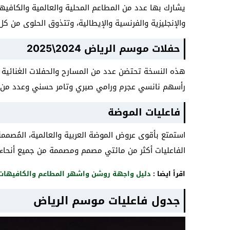
يشارك بها عدد من المطاعم المحلية والعالمية والكافيهات
والإنجليزية والفرنسية والإيطالية، وتتذوق الحلوى من ك
حفلات موسم الرياض 2024\2025
هذه النسخة تحتضن عدد من المسارح والحفلات الغنائية وا
رأسهم نانسي عجرم ورامي صبري وتامر حسني وعدد من أل
فاعليات الموضة
استمتع بأقوى عروض الموضة العربية والعالمية، المُص
الفاعليات أكثر من مائتي مصمم ومصممة من جميع أنحاء ال
اقرأ ايضا :
دليل واجهة روشن واشهر المطاعم والكافيهات
جدول فاعليات موسم الرياض