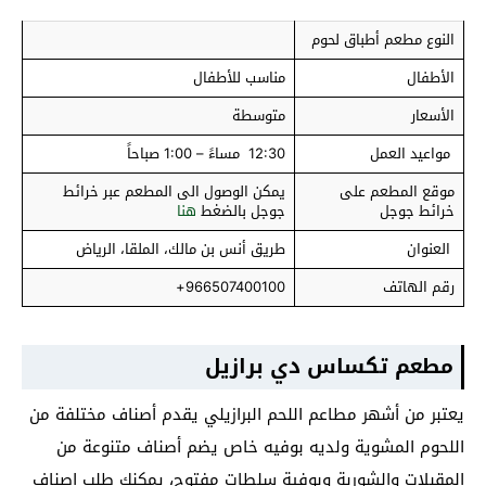
النوع مطعم أطباق لحوم
الأطفال
مناسب للأطفال
الأسعار
متوسطة
مواعيد العمل
12:30 مساءً – 1:00 صباحاً
موقع المطعم على
يمكن الوصول الى المطعم عبر خرائط
خرائط جوجل
جوجل بالضغط
هنا
العنوان
طريق أنس بن مالك، الملقا، الرياض
رقم الهاتف
966507400100+
مطعم تكساس دي برازيل
يعتبر من أشهر مطاعم اللحم البرازيلي يقدم أصناف مختلفة من
اللحوم المشوية ولديه بوفيه خاص يضم أصناف متنوعة من
المقبلات والشوربة وبوفية سلطات مفتوح، يمكنك طلب اصناف