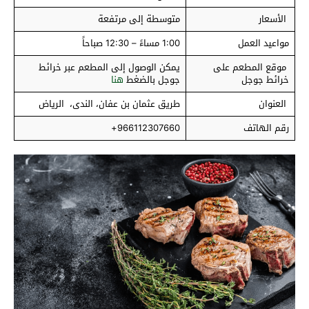
الأسعار
متوسطة إلى مرتفعة
مواعيد العمل
1:00 مساءً – 12:30 صباحاً
موقع المطعم على
يمكن الوصول إلى المطعم عبر خرائط
خرائط جوجل
جوجل بالضغط
هنا
العنوان
طريق عثمان بن عفان، الندى، الرياض
رقم الهاتف
966112307660+