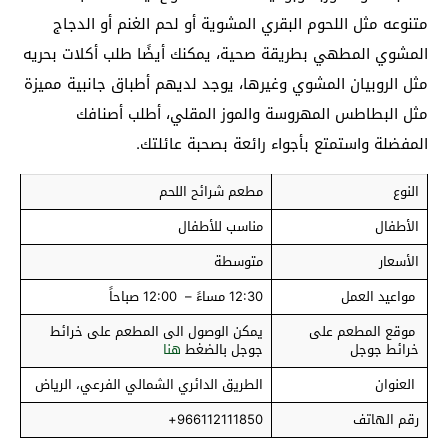
متنوعه مثل اللحوم البقري المشوية أو لحم الغنم أو الدجاج
المشوي المطهي بطريقة صحية، يمكنك أيضًا طلب أكلات بحريه
مثل الروبيان المشوي وغيرها، يوجد لديهم أطباق جانبية مميزة
مثل البطاطس المهروسة والموز المقلي، أطلب أصنافك
المفضلة واستمتع بأجواء رائعة بصحبة عائلتك.
النوع
مطعم شرائح اللحم
الأطفال
مناسب للأطفال
الأسعار
متوسطة
مواعيد العمل
12:30 مساءً – 12:00 صباحاً
موقع المطعم على
يمكن الوصول الى المطعم على خرائط
خرائط جوجل
جوجل بالضغط
هنا
العنوان
الطريق الدائري الشمالي الفرعي، الرياض
رقم الهاتف
966112111850+