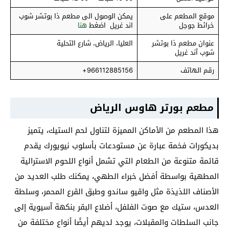
موقع المطعم على
يمكن الوصول الى مطعم ذا بوتشر شوب
خرائط جوجل
اند غريل اضغط
هنا
عنوان مطعم ذا بوتشر
العليا، الرياض، شارع التحلية
شوب آند غريل
رقم الهاتف
966112885156+
مطعم بورتر هاوس
الرياض
هذا المطعم من الأماكن المميزة لتناول لحم الستيك، يتميز
بديكورات فخمة عبارة عن مستودعات بأسلوب نيويورك يقدم
قائمة متنوعة من الطعام التي تشمل أنواع اللحوم الاسترالية
المطهية بواسطة أفضل خبراء الطهي، يمكنك طلب العديد من
الأصناف اللذيذة مثل واقيو ساندو وطبق القرع المحمر، وسلطة
العدس، ستيك مع صوت الفلفل، أضلاع البقر بنكهة آسيوية إلى
جانب السلطات والمقبلات، يوجد لديهم أيضًا أنواع مختلفة من