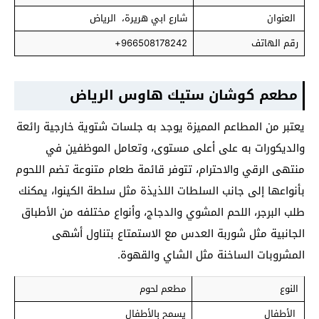
العنوان
شارع ابي هريرة، الرياض
رقم الهاتف
966508178242+
مطعم كوشان ستيك هاوس
الرياض
يعتبر من المطاعم المميزة يوجد به جلسات شتوية خارجية رائعة
والديكورات به على أعلى مستوى، وتعامل الموظفين في
منتهى الرقي والاحترام، تتوفر قائمة طعام متنوعة تضم اللحوم
بأنواعها إلى جانب السلطات اللذيذة مثل سلطة الكينوا، يمكنك
طلب البرجر، اللحم المشوي والدجاج، وأنواع مختلفه من الأطباق
الجانبية مثل شوربة العدس مع الاستمتاع بتناول أشهى
المشروبات الساخنة مثل الشاي والقهوة.
النوع
مطعم لحوم
الأطفال
يسمح بالأطفال