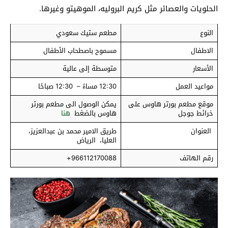
الحلويات والعصائر مثل كريم البروليه، الموهيتو وغيرها.
النوع
مطعم ستيك سعودي
الاطفال
مسموح باصطحاب الأطفال
الأسعار
متوسطة إلى عالية
مواعيد العمل
12:30 مساءً – 12:30 صباحًا
موقع مطعم بورتر هاوس على
يمكن الوصول الى مطعم بورتر
خرائط جوجل
هاوس بالضغط
هنا
العنوان
طريق الامير محمد بن عبدالعزيز،
العليا، الرياض
رقم الهاتف
966112170088+