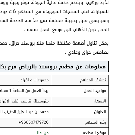
لذيذ ورهيب، ويقدم خدمة عالية الجودة، توفر وجبة بروست
للسيارات، اغلب المنتجات الموجودة في المطعم ذات جودة
وسبايسي متبل بتتبيلة مختلفة تميز مذاقه، الخدمة الم
المحل دون الذهاب الى موقع المحل نفسه .
يمكن تناول أطعمة مختلفة منها مثلا بروستد حراق، حمص، 
بطاطس حراق وعادي .
معلومات عن مطعم بروستد بالرياض فرع بكا
تصنيف المطعم
مجموعات و افراد .
مواعيد العمل
يبدأ العمل من الساعة 1 مساءا، حتى الساعة 2 صباحا .
الاسعار
متوسطة، تناسب اغلب الافراد 
العنوان
محمد بن عبد العزيز الدغيثر، ا
رقم المطعم
966507179726+
موقع المطعم
من هنا