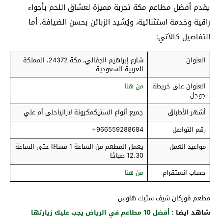
يقدم أفضل مطاعم مكة تجربة مميزة لعشاق اللحم بأجواء
راقية وخدمة استثنائية، ويُشيد الزبائن بحسن الضيافة، أما
التفاصيل كالآتي:
العنوان
شارع إبراهيم الجفالي، مكة 24372، المملكة
العربية السعودية
العنوان على خريطة
من هنا
جوجل
أشهر الأطباق
جميع أنواع الستيكمكرونة لازانياحلى أم علي
رقم التواصل
966559288684+
مواعيد العمل
يعمل المطعم من الساعة 1 مساءًا حتى الساعة
12.30 صباحًا
حساب انستقرام
من هنا
مطعم قوركان شيف ستيك هاوس
شاهد ايضا :
أفضل 10 مطاعم في الرياض يجب عليك زيارتها