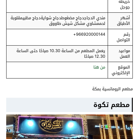
خريطة
جوجل
أشهر
مندي الدجاجدجاج مضغوطدجاج شوايةدجاج مظبيمقلوبة
الأطباق
لحممشاوي مشكل شيش طاووق
رقم
966920000144+
التواصل
مواعيد
يعمل المطعم من الساعة 10.30 صباحًا حتى الساعة
العمل
12.30 صباحًا
الموقع
من هنا
الإلكتروني
مطعم الرومانسية بمكة
مطعم تكوة