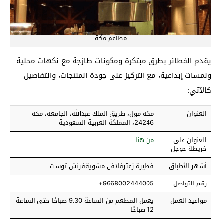
مطاعم مكة
يقدم الفطائر بطرق مبتكرة ومكونات طازجة مع نكهات محلية
ولمسات إبداعية، مع التركيز على جودة المنتجات، والتفاصيل
كالآتي:
العنوان
مكة مول، طريق الملك عبدالله، الجامعة، مكة
24246، المملكة العربية السعودية
العنوان على
من هنا
خريطة جوجل
أشهر الأطباق
فطيرة زعترفلافل مشويةفرنش توست
رقم التواصل
9668002444005+
مواعيد العمل
يعمل المطعم من الساعة 9.30 صباحًا حتى الساعة
12 صباحًا