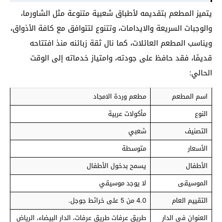
يتميز المطعم بتقديمه لأطباق شعبية متنوعة مثل الشاورما،
والوجبات السريعة والايدامات، وتتنوع لتتوافق مع كافة الأذواق،
ويناسب المطعم العائلات، كما نال ثقة زبائنه منذ افتتاحه
قديمًا، فقد حافظ على جودته، وامتياز خدماته إلى الوقت
الحالي:
اسم المطعم
مطعم وردة الامجاد
النوع
مأكولات عربية
التصنيف
شعبي
الأسعار
متوسطة
الأطفال
يسمح بدخول الأطفال
الموسيقى
لا يوجد موسيقي
التقييم العام
4.0 من 5 على خرائط جوجل.
العنوان في الدار
طريق عرفات طريق عرفات، الدار البيضاء، الرياض