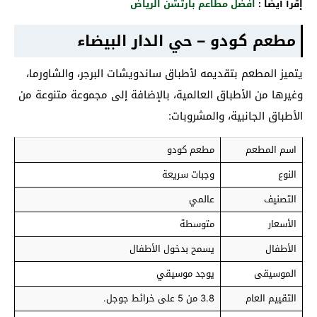
إقرأ أيضاً :
افضل مطاعم بارتشن الرياض
مطعم كودو – حي الدار البيضاء
يتميز المطعم بتقديمه لأطباق ساندويشات البرجر، والشاورما،
وغيرها من الأطباق العالمية، بالإضافة إلى مجموعة متنوعة من
الأطباق الجانبية، والمشروبات:
اسم المطعم
مطعم كودو
النوع
وجبات سريعة
التصنيف
عالمي
الأسعار
متوسطة
الأطفال
يسمح بدخول الأطفال
الموسيقى
يوجد موسيقي
التقييم العام
3.8 من 5 على خرائط جوجل.