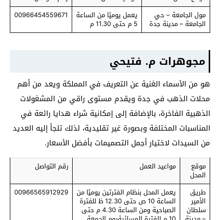
مول الجامعة – حي
يعمل يوميًا من الساعة
00966454559671
الجامعة – مدينة جدة
5 م حتى 11.30 م
مجوهرات م. فتيحي
هو من الأسماء الغنية عن التعريف في المملكة ويعد من أهم
محلات الذهب في جدة ويقدم مستوى راقي من المشغولات
الذهبية الفاخرة، بالإضافة إلى إمكانية شراء هدايا رائعة في
المناسبات المختلفة وبصورة غير تقليدية، لذلك تلجأ إليه العديد
من السيدات لاختيار أجمل التصميمات بأفضل الأسعار.
موقع
مواعيد العمل
رقم التواصل
المحل
طريق
يعمل المحل بنظام الفترتين يوميًا من
00966565912929
الأمير
الساعة 10 ص حتى 12.30 ظ للفترة
سلطان
الصباحية ومن الساعة 4.30 م حتى
– مدينة
10 م للفترة المسائيةيوم الجمعة