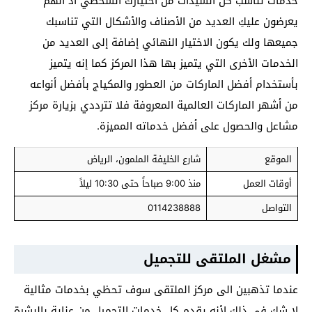
خدمات تناسب كل السيدات من أختيارك الشخصي اذ انهم
يعرضون عليكِ العديد من الأصناف والأشكال التي تناسبك
جميعها ولك يكون الاختيار النهائي إضافة إلى العديد من
الخدمات الأخرى التي يتميز بها هذا المركز كما إنه يتميز
بأستخدام أفضل الماركات من العطور والمكياج بأفضل أنواعه
من أشهر الماركات العالمية المعروفة فلا تترددي بزيارة مركز
مشاعل والحصول على أفضل خدماته المميزة.
الموقع
شارع الخليفة الملمون، الرياض
أوقات العمل
منذ 9:00 صباحاً حتى 10:30 ليلاً
التواصل
0114238888
مشغل الملتقى للتجميل
عندما تذهبين الى مركز الملتقى سوف تحظي بخدمات مثالية
لا شك في ذلك لأنه يقدم كل خدمات التجميل من عناية بالبشرة