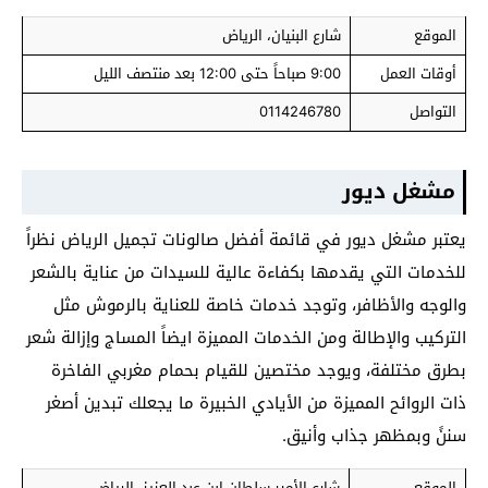
الموقع
شارع البنيان، الرياض
أوقات العمل
9:00 صباحاً حتى 12:00 بعد منتصف الليل
التواصل
0114246780
مشغل ديور
يعتبر مشغل ديور في قائمة أفضل صالونات تجميل الرياض نظراً
للخدمات التي يقدمها بكفاءة عالية للسيدات من عناية بالشعر
والوجه والأظافر، وتوجد خدمات خاصة للعناية بالرموش مثل
التركيب والإطالة ومن الخدمات المميزة ايضاً المساج وإزالة شعر
بطرق مختلفة، ويوجد مختصين للقيام بحمام مغربي الفاخرة
ذات الروائح المميزة من الأيادي الخبيرة ما يجعلك تبدين أصغر
سننً وبمظهر جذاب وأنيق.
الموقع
شارع الأمير سلطان ابن عبد العزيز، الرياض