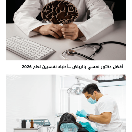
أفضل دكتور نفسي بالرياض …أطباء نفسيين لعام 2026